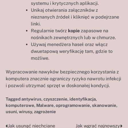
systemu i krytycznych aplikacji.
Unikaj otwierania załączników z
nieznanych źródeł i kliknięć w podejrzane
linki.
Regularnie twórz
kopie
zapasowe na
nośnikach zewnętrznych lub w chmurze.
Używaj menedżera haseł oraz włącz
dwuetapową weryfikację tam, gdzie to
możliwe.
Wypracowanie nawyków bezpiecznego korzystania z
komputera znacznie ograniczy ryzyko nawrotu infekcji
i pozwoli utrzymać sprzęt w doskonałej kondycji.
Tagged
antywirus
,
czyszczenie
,
identyfikacja
,
komputerowe
,
Malware
,
oprogramowanie
,
skanowanie
,
usuni
,
wirusy
,
zagrożenie
Jak usunąć niechciane
Jak wgrać najnowszy
Nawigacja