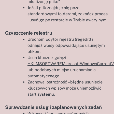
lokalizację pliku”.
Jeżeli plik znajduje się poza
standardowymi folderami, zakończ proces
i usuń go po restarcie w Trybie awaryjnym.
Czyszczenie rejestru
Uruchom Edytor rejestru (regedit) i
odnajdź wpisy odpowiadające usuniętym
plikom.
Usuń klucze z gałęzi
HKLMSOFTWAREMicrosoftWindowsCurrentVe
lub podobnych miejsc uruchamiania
automatycznego.
Zachowaj ostrożność – błędne usunięcie
kluczowych wpisów może uniemożliwić
start
systemu
.
Sprawdzanie usług i zaplanowanych zadań
W konsoli ‘services.msc’ odnajdź