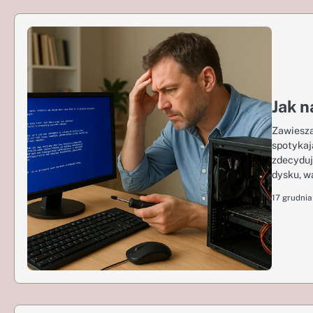
Jak n
Zawiesza
spotykaj
zdecyduj
dysku, w
17 grudnia