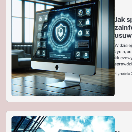
Jak s
zainf
usuw
W dzisie
życia, o
kluczowy
sprawdzi
4 grudnia