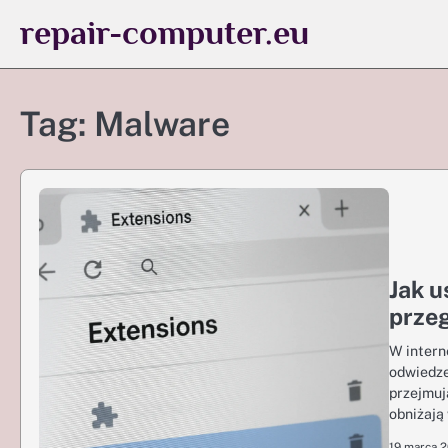
Skip
repair-computer.eu
to
content
Tag:
Malware
Jak u
przeg
W interne
odwiedze
przejmuj
obniżają
19 marca 