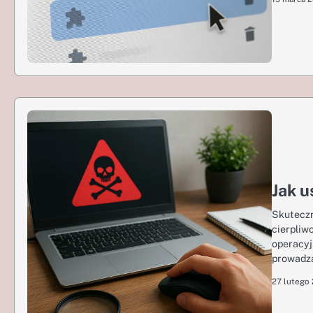
Jak u
Skuteczn
cierpliw
operacyj
prowadzą
27 lutego