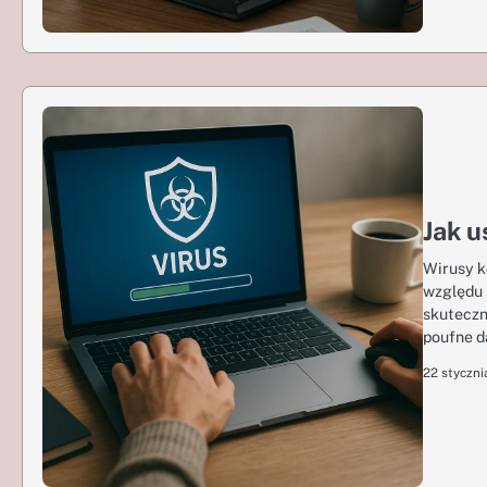
Jak u
Wirusy k
względu 
skuteczn
poufne 
22 styczni