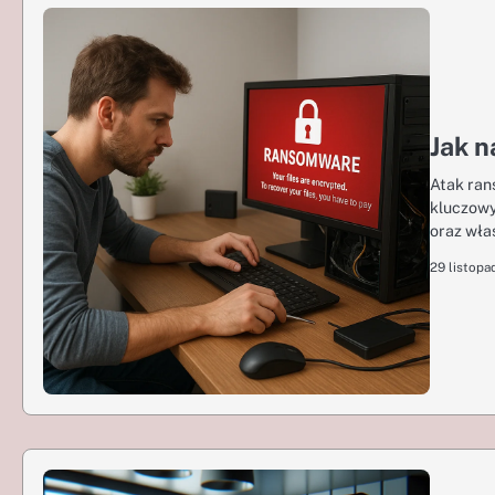
Jak 
Atak ran
kluczowy
oraz wła
29 listopa