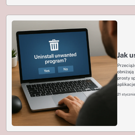
Jak 
Przeciąż
obniżają
prosty s
aplikacj
21 styczni