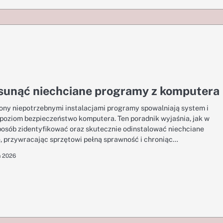
usunąć niechciane programy z komputera
ony niepotrzebnymi instalacjami programy spowalniają system i
 poziom bezpieczeństwo komputera. Ten poradnik wyjaśnia, jak w
posób zidentyfikować oraz skutecznie odinstalować niechciane
e, przywracając sprzętowi pełną sprawność i chroniąc…
a 2026