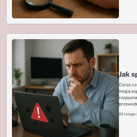
Jak s
Coraz cz
mogą sug
rozpozna
przewodn
22 lutego