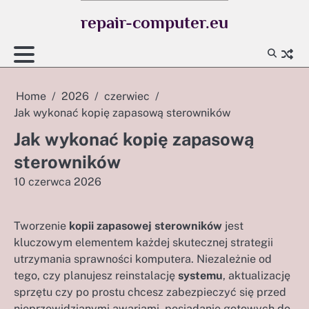
Skip
repair-computer.eu
to
content
Home
2026
czerwiec
Jak wykonać kopię zapasową sterowników
Jak wykonać kopię zapasową
sterowników
10 czerwca 2026
Tworzenie
kopii zapasowej sterowników
jest
kluczowym elementem każdej skutecznej strategii
utrzymania sprawności komputera. Niezależnie od
tego, czy planujesz reinstalację
systemu
, aktualizację
sprzętu czy po prostu chcesz zabezpieczyć się przed
nieprzewidzianymi awariami, posiadanie gotowych do