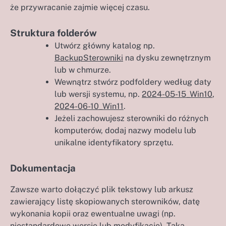
że przywracanie zajmie więcej czasu.
Struktura folderów
Utwórz główny katalog np.
BackupSterowniki
na dysku zewnętrznym
lub w chmurze.
Wewnątrz stwórz podfoldery według daty
lub wersji systemu, np.
2024-05-15_Win10
,
2024-06-10_Win11
.
Jeżeli zachowujesz sterowniki do różnych
komputerów, dodaj nazwy modelu lub
unikalne identyfikatory sprzętu.
Dokumentacja
Zawsze warto dołączyć plik tekstowy lub arkusz
zawierający listę skopiowanych sterowników, datę
wykonania kopii oraz ewentualne uwagi (np.
niestandardowe wersje lub modyfikacje). Taka