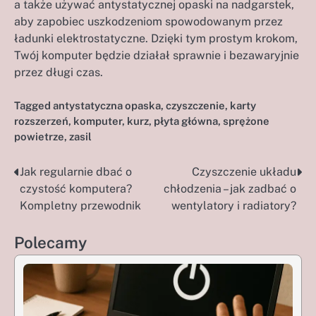
a także używać antystatycznej opaski na nadgarstek,
aby zapobiec uszkodzeniom spowodowanym przez
ładunki elektrostatyczne. Dzięki tym prostym krokom,
Twój komputer będzie działał sprawnie i bezawaryjnie
przez długi czas.
Tagged
antystatyczna opaska
,
czyszczenie
,
karty
rozszerzeń
,
komputer
,
kurz
,
płyta główna
,
sprężone
powietrze
,
zasil
Jak regularnie dbać o
Czyszczenie układu
Nawigacja
czystość komputera?
chłodzenia – jak zadbać o
wpisu
Kompletny przewodnik
wentylatory i radiatory?
Polecamy