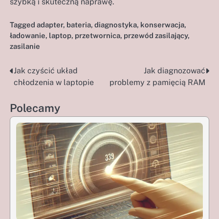
szybką i skuteczną naprawę.
Tagged
adapter
,
bateria
,
diagnostyka
,
konserwacja
,
ładowanie
,
laptop
,
przetwornica
,
przewód zasilający
,
zasilanie
Jak czyścić układ
Jak diagnozować
Nawigacja
chłodzenia w laptopie
problemy z pamięcią RAM
wpisu
Polecamy