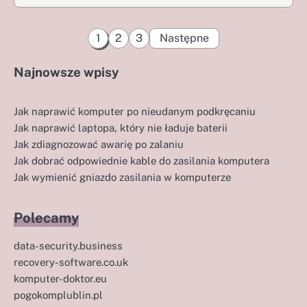
Stronicowanie
1
2
3
Następne
wpisów
Najnowsze wpisy
Jak naprawić komputer po nieudanym podkręcaniu
Jak naprawić laptopa, który nie ładuje baterii
Jak zdiagnozować awarię po zalaniu
Jak dobrać odpowiednie kable do zasilania komputera
Jak wymienić gniazdo zasilania w komputerze
Polecamy
data-security.business
recovery-software.co.uk
komputer-doktor.eu
pogokomplublin.pl