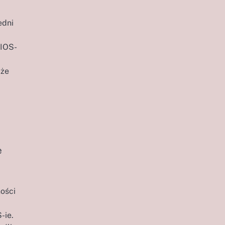
edni
BIOS-
 że
e
ności
-ie.