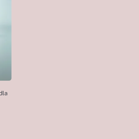
dla
k