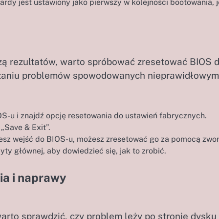
ardy jest ustawiony jako pierwszy w kolejności bootowania, j
szą rezultatów, warto spróbować zresetować BIOS 
ązaniu problemów spowodowanych nieprawidłowym
S-u i znajdź opcję resetowania do ustawień fabrycznych.
 „Save & Exit”.
żesz wejść do BIOS-u, możesz zresetować go za pomocą zwor
ty głównej, aby dowiedzieć się, jak to zrobić.
a i naprawy
warto sprawdzić, czy problem leży po stronie dysku