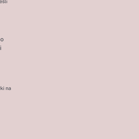
eśli
do
i
ki na