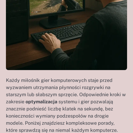
Każdy miłośnik gier komputerowych staje przed
wyzwaniem utrzymania płynności rozgrywki na
starszym lub słabszym sprzęcie. Odpowiednie kroki w
zakresie
optymalizacja
systemu i gier pozwalają
znacznie podnieść liczbę klatek na sekundę, bez
konieczności wymiany podzespołów na drogie
modele. Poniżej znajdziesz kompleksowe porady,
które sprawdzą się na niemal każdym komputerze.