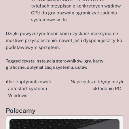
tytułach przypisanie konkretnych wątków
CPU do gry pozwala ograniczyć zadania
systemowe w tle.
Dzięki powyższym technikom uzyskasz maksymalne
możliwe przyspieszenie, nawet jeśli dysponujesz tylko
podstawowym sprzętem.
Tagged
czysta instalacja sterowników
,
gry
,
karty
graficzne
,
optymalizacja systemu
,
ustaw
Jak zoptymalizować
Najczęstsze błędy przy
Nawigacja
autostart systemu
składaniu PC
wpisu
Windows
Polecamy