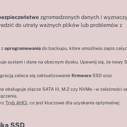
bezpieczeństwo
zgromadzonych danych i wyznacz
wadzić do utraty ważnych plików lub problemów z
ć z
oprogramowania
do backupu, które umożliwia zapis cały
muje system i dane na obecnym dysku. Upewnij się, że nowy 
igracją zaleca się zaktualizowanie
firmware
SSD oraz
wna obsługuje złącze SATA III, M.2 czy NVMe – w zależności o
ączenia.
erz
Tryb AHCI
, co jest kluczowe dla uzyskania optymalnej
nika SSD