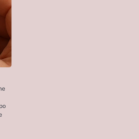
ne
 po
e