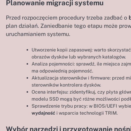
Planowanie migracji systemu
Przed rozpoczęciem procedury trzeba zadbać o
plan działań. Zaniedbanie tego etapu może pro
uruchamianiem systemu.
Utworzenie kopii zapasowej: warto skorzysta
obrazów dysków lub wybranych katalogów.
Analiza pojemności: sprawdź, ile miejsca zaj
ma odpowiednią pojemność.
Aktualizacja sterowników i firmware: przed m
sterowników kontrolera dysków.
Ocena interfejsu: zidentyfikuj, czy płyta głó
modelu SSD mogą być różne możliwości podł
Sprawdzenie trybu pracy: w BIOS/UEFI wybi
wydajność
i wsparcia technologii TRIM.
Wybór narzędzi i przygotowanie noś