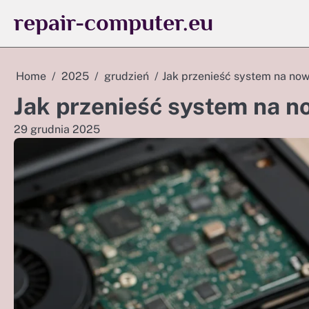
Skip
repair-computer.eu
to
content
Home
2025
grudzień
Jak przenieść system na no
Jak przenieść system na 
29 grudnia 2025