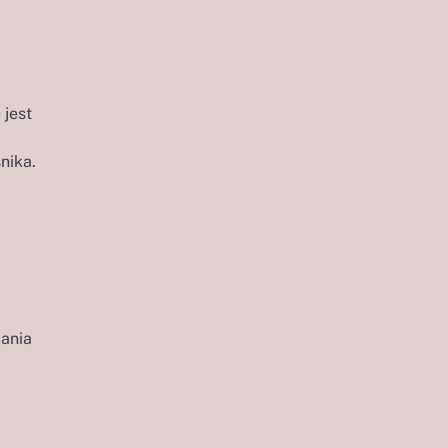
 jest
nika.
zania