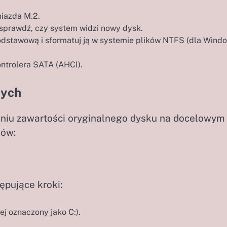
iazda M.2.
sprawdź, czy system widzi nowy dysk.
podstawową i sformatuj ją w systemie plików NTFS (dla Wind
ntrolera SATA (AHCI).
nych
niu zawartości oryginalnego dysku na docelowym
ków:
ępujące kroki:
j oznaczony jako C:).