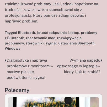
zminimalizować problemy. Jeśli jednak napotkasz na
trudności, zawsze warto skonsultować się z
profesjonalistą, który pomoże zdiagnozować i
naprawić problem.
Tagged
Bluetooth
,
jakość połączenia
,
laptop
,
problemy
z Bluetooth
,
resetowanie mod
,
rozwiązywanie
problemów
,
sterowniki
,
sygnał
,
ustawienia Bluetooth
,
Windows
Diagnostyka i naprawa
Wymiana napędu
Nawigacja
problemów z monitorami –
optycznego w laptopie –
wpisu
martwe piksele,
kiedy i jak to zrobić?
podświetlenie, sygnał
Polecamy