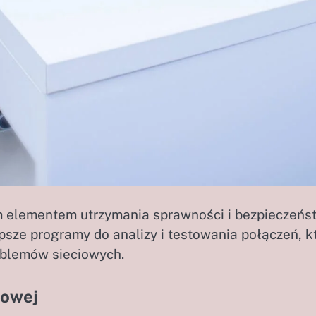
m elementem utrzymania sprawności i bezpieczeńs
psze programy do analizy i testowania połączeń, k
oblemów sieciowych.
rowej