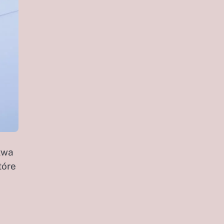
twa
tóre