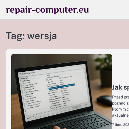
Skip
repair-computer.eu
to
content
Tag:
wersja
Jak s
Przed pr
poznać s
którym c
aktualne
7 lipca 20