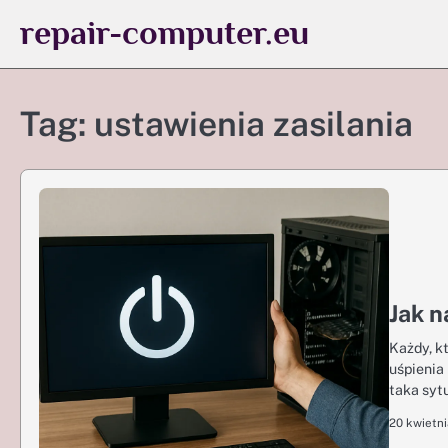
Skip
repair-computer.eu
to
content
Tag:
ustawienia zasilania
Jak 
Każdy, k
uśpienia
taka syt
20 kwietn