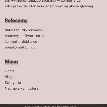
Jak wymienić gniazdo zasilania w komputerze
Jak sprawdzić stan kondensatorów na płycie głównej
Polecamy
data-security.business
recovery-software.co.uk
komputer-doktor.eu
pogokomplublin.pl
Menu
Home
Blog
Kategorie
Naprawa komputera
Copyright © 2026
repair-computer.eu