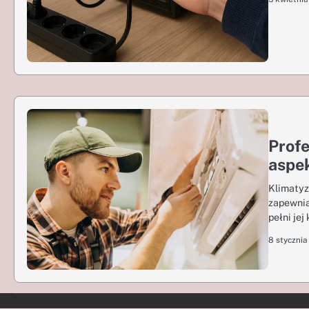
Profe
aspek
Klimatyz
zapewnia
pełni je
8 stycznia