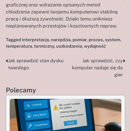
graficznej oraz wdrażanie opisanych metod
chłodzenia zapewni twojemu komputerowi stabilną
pracę i dłuższą żywotność. Dzięki temu unikniesz
nieplanowanych przestojów i kosztownych napraw.
Tagged
interpretacja
,
narzędzia
,
pomiar
,
proces
,
system
,
temperatura
,
termiczny
,
uszkodzenia
,
wydajność
Jak sprawdzić stan dysku
Jak sprawdzić, czy
Nawigacja
twardego
komputer nadaje się do
wpisu
gier
Polecamy