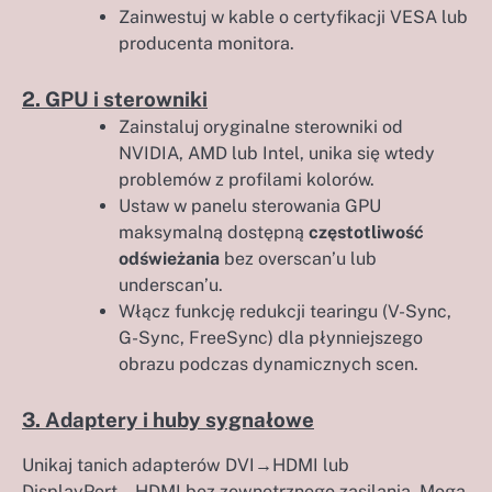
Zainwestuj w kable o certyfikacji VESA lub
producenta monitora.
2. GPU i sterowniki
Zainstaluj oryginalne sterowniki od
NVIDIA, AMD lub Intel, unika się wtedy
problemów z profilami kolorów.
Ustaw w panelu sterowania GPU
maksymalną dostępną
częstotliwość
odświeżania
bez overscan’u lub
underscan’u.
Włącz funkcję redukcji tearingu (V-Sync,
G-Sync, FreeSync) dla płynniejszego
obrazu podczas dynamicznych scen.
3. Adaptery i huby sygnałowe
Unikaj tanich adapterów DVI→HDMI lub
DisplayPort→HDMI bez zewnętrznego zasilania. Mogą