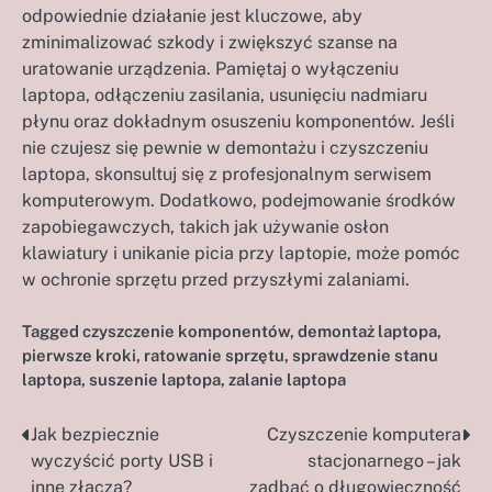
odpowiednie działanie jest kluczowe, aby
zminimalizować szkody i zwiększyć szanse na
uratowanie urządzenia. Pamiętaj o wyłączeniu
laptopa, odłączeniu zasilania, usunięciu nadmiaru
płynu oraz dokładnym osuszeniu komponentów. Jeśli
nie czujesz się pewnie w demontażu i czyszczeniu
laptopa, skonsultuj się z profesjonalnym serwisem
komputerowym. Dodatkowo, podejmowanie środków
zapobiegawczych, takich jak używanie osłon
klawiatury i unikanie picia przy laptopie, może pomóc
w ochronie sprzętu przed przyszłymi zalaniami.
Tagged
czyszczenie komponentów
,
demontaż laptopa
,
pierwsze kroki
,
ratowanie sprzętu
,
sprawdzenie stanu
laptopa
,
suszenie laptopa
,
zalanie laptopa
Jak bezpiecznie
Czyszczenie komputera
Nawigacja
wyczyścić porty USB i
stacjonarnego – jak
wpisu
inne złącza?
zadbać o długowieczność