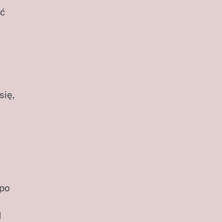
ąć
się,
 po
d