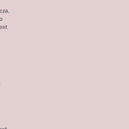
cza.
o
est
i