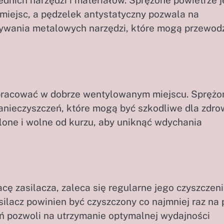
dnich narzędzi i materiałów. Sprężone powietrze j
miejsc, a pędzelek antystatyczny pozwala na
żywania metalowych narzędzi, które mogą przewod
 pracować w dobrze wentylowanym miejscu. Sprężo
anieczyszczeń, które mogą być szkodliwe dla zdro
tlone i wolne od kurzu, aby uniknąć wdychania
ę zasilacza, zaleca się regularne jego czyszczeni
lacz powinien być czyszczony co najmniej raz na 
eń pozwoli na utrzymanie optymalnej wydajności