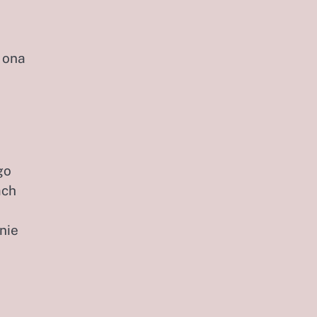
 ona
go
ach
nie