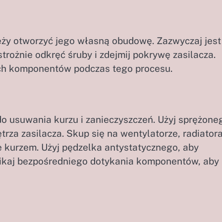
eży otworzyć jego własną obudowę. Zazwyczaj jest
rożnie odkręć śruby i zdejmij pokrywę zasilacza.
ch komponentów podczas tego procesu.
 do usuwania kurzu i zanieczyszczeń. Użyj sprężone
rza zasilacza. Skup się na wentylatorze, radiator
e kurzem. Użyj pędzelka antystatycznego, aby
nikaj bezpośredniego dotykania komponentów, aby 