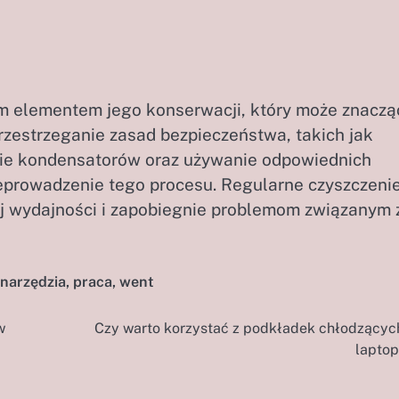
m elementem jego konserwacji, który może znaczą
rzestrzeganie zasad bezpieczeństwa, takich jak
nie kondensatorów oraz używanie odpowiednich
zeprowadzenie tego procesu. Regularne czyszczeni
ej wydajności i zapobiegnie problemom związanym 
narzędzia
,
praca
,
went
w
Czy warto korzystać z podkładek chłodzącyc
lapto