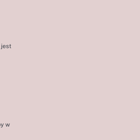
jest
by w