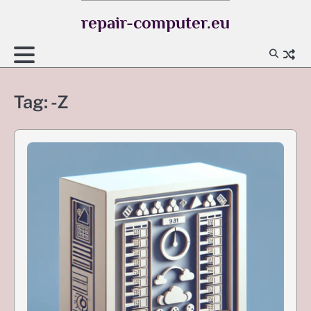
Skip
repair-computer.eu
to
content
Tag:
-Z