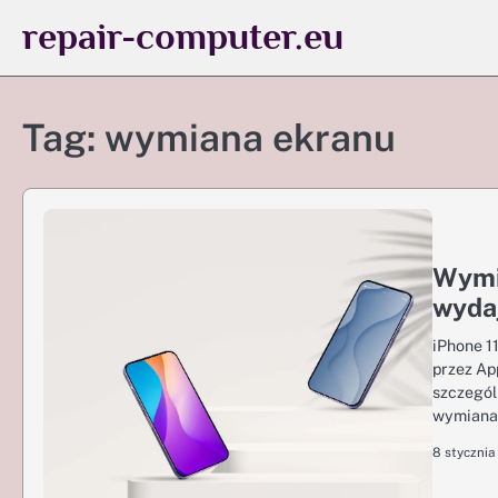
Skip
repair-computer.eu
to
content
Tag:
wymiana ekranu
Wymi
wydaj
iPhone 1
przez Ap
szczegól
wymiana
8 stycznia