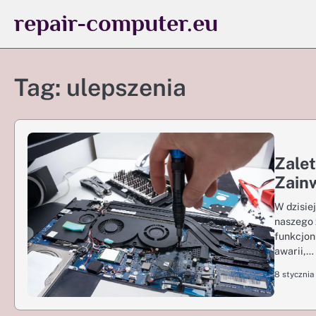
Skip
repair-computer.eu
to
content
Tag:
ulepszenia
Zale
Zain
W dzisie
naszego 
funkcjon
awarii,…
8 stycznia