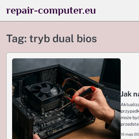
Skip
repair-computer.eu
to
content
Tag:
tryb dual bios
Jak n
Aktualiz
przypadk
może być
przedst
10 maja 2