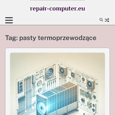
Skip
repair-computer.eu
to
content
Tag:
pasty termoprzewodzące