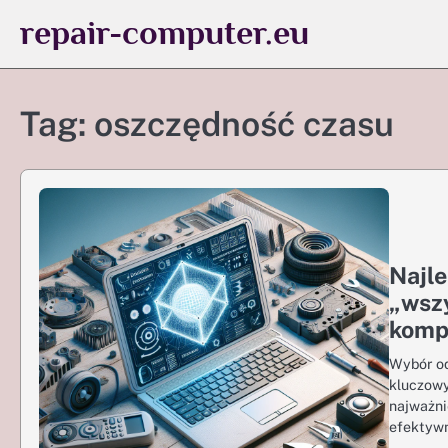
Skip
repair-computer.eu
to
content
Tag:
oszczędność czasu
Najle
„wsz
komp
Wybór od
kluczowy
najważni
efektywn