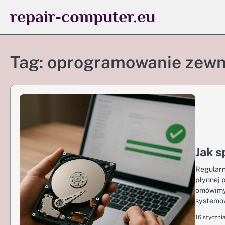
Skip
repair-computer.eu
to
content
Tag:
oprogramowanie zewn
Jak s
Regularn
płynnej 
omówimy 
systemo
16 styczni