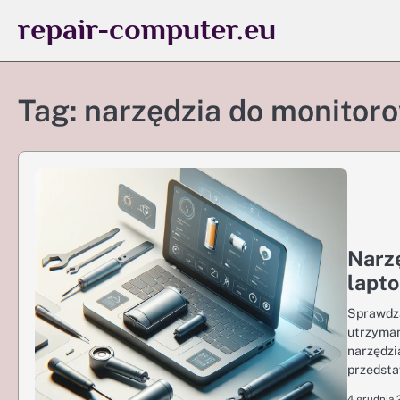
Skip
repair-computer.eu
to
content
Tag:
narzędzia do monitor
Narzę
lapt
Sprawdza
utrzyman
narzędzi
przedsta
4 grudnia