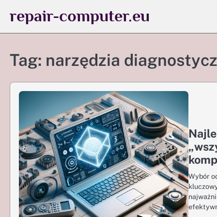
Skip
repair-computer.eu
to
content
Tag:
narzędzia diagnostyc
Najle
„wsz
komp
Wybór od
kluczowy
najważni
efektywn