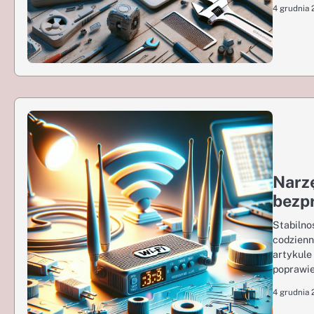
4 grudnia
Narzę
bezp
Stabilno
codzienn
artykule
poprawi
4 grudnia