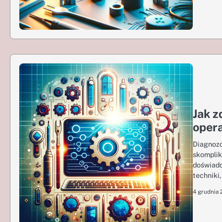
Jak 
oper
Diagnoz
skomplik
doświadc
techniki
4 grudnia