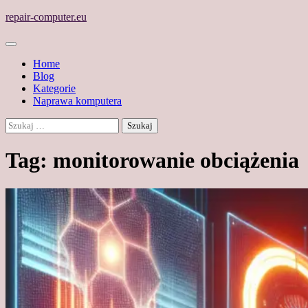
Skip
repair-computer.eu
to
content
Home
Blog
Kategorie
Naprawa komputera
Szukaj:
Tag:
monitorowanie obciążenia