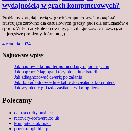
wydajnością w grach komputerowych?
Problemy z wydajnością w grach komputerowych mogą być
frustrujące zarówno dla casualowych graczy, jak i dla entuzjastów e-
sportu. W tym artykule omówimy, jak zdiagnozować i rozwiązać
najczęstsze problemy, które mogą…
4 grudnia 2024
Najnowsze wpisy
Jak naprawić komputer po nieudanym podkręcaniu
Jak naprawić laptopa, który nie ładuje baterii
Jak zdiagnozować awarię po zalaniu
Jak dobrać odpowiednie kable do zasilania komputera
Jak wymienić gniazdo zasilania w komputerze
Polecamy
data-security.business
recovery-software.co.uk
komputer-doktor.eu
pogokomplublin.pl