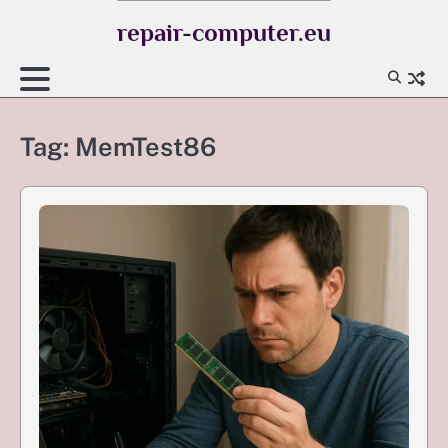
Skip
repair-computer.eu
to
content
Tag:
MemTest86