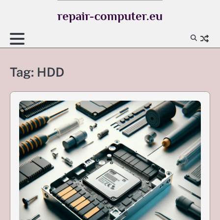
Skip
repair-computer.eu
to
content
Tag:
HDD