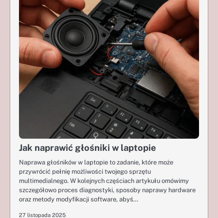
Jak naprawić głośniki w laptopie
Naprawa głośników w laptopie to zadanie, które może
przywrócić pełnię możliwości twojego sprzętu
multimedialnego. W kolejnych częściach artykułu omówimy
szczegółowo proces diagnostyki, sposoby naprawy hardware
oraz metody modyfikacji software, abyś…
27 listopada 2025