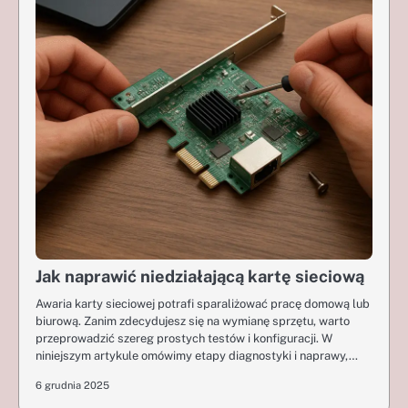
Jak naprawić niedziałającą kartę sieciową
Awaria karty sieciowej potrafi sparaliżować pracę domową lub
biurową. Zanim zdecydujesz się na wymianę sprzętu, warto
przeprowadzić szereg prostych testów i konfiguracji. W
niniejszym artykule omówimy etapy diagnostyki i naprawy,…
6 grudnia 2025