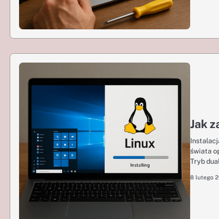
Jak 
Instalac
świata o
Tryb dua
8 lutego 