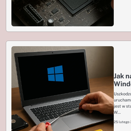
Jak n
Wind
Uszkodzo
uruchami
jest w s
W…
25 lutego