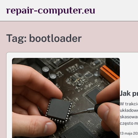
Skip
repair-computer.eu
to
content
Tag:
bootloader
Jak p
W trakci
układowe
skasowan
często m
13 maja 2