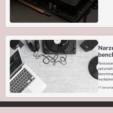
Narzę
benc
Testowan
optymali
benchmar
wydajnoś
17 sierpni