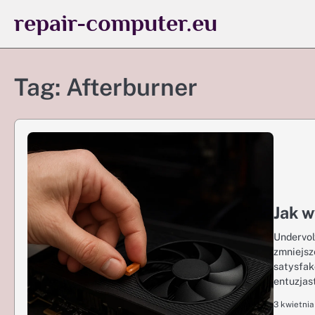
Skip
repair-computer.eu
to
content
Tag:
Afterburner
Jak w
Undervol
zmniejsz
satysfak
entuzjas
3 kwietnia