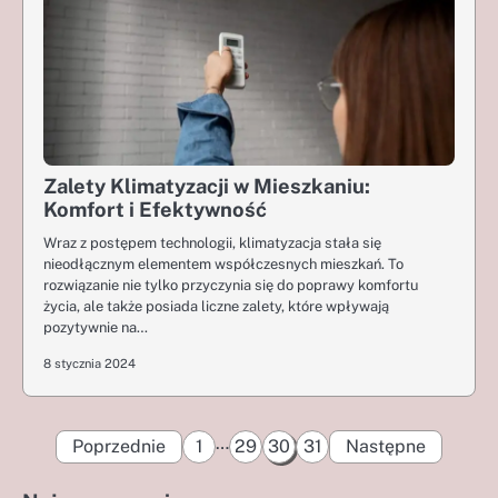
Zalety Klimatyzacji w Mieszkaniu:
Komfort i Efektywność
Wraz z postępem technologii, klimatyzacja stała się
nieodłącznym elementem współczesnych mieszkań. To
rozwiązanie nie tylko przyczynia się do poprawy komfortu
życia, ale także posiada liczne zalety, które wpływają
pozytywnie na…
8 stycznia 2024
Stronicowanie
…
Poprzednie
1
29
30
31
Następne
wpisów