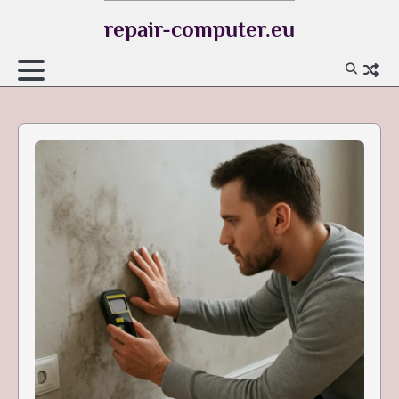
Skip
repair-computer.eu
to
content