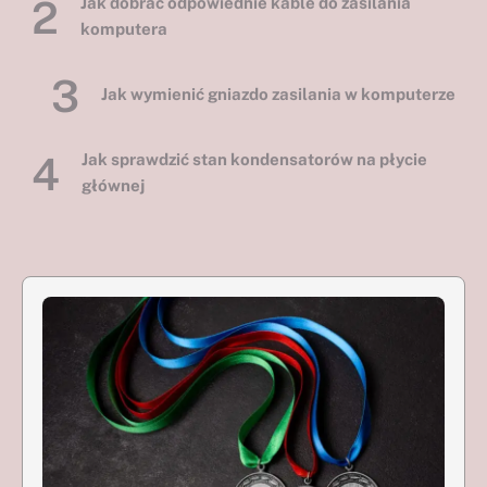
2
Jak dobrać odpowiednie kable do zasilania
komputera
3
Jak wymienić gniazdo zasilania w komputerze
4
Jak sprawdzić stan kondensatorów na płycie
głównej
5
Jak przywrócić działanie touchpada w laptopie
1
Jak zdiagnozować awarię po zalaniu
2
Jak dobrać odpowiednie kable do zasilania
komputera
Jak wymienić gniazdo zasilania w komputerze