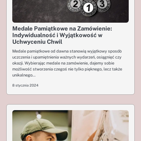
3
4
Jak sprawdzić stan kondensatorów na płycie
głównej
Medale Pamiątkowe na Zamówienie:
Indywidualność i Wyjątkowość w
5
Uchwyceniu Chwil
Jak przywrócić działanie touchpada w laptopie
Medale pamiątkowe od dawna stanowią wyjątkowy sposób
uczczenia i upamiętnienia ważnych wydarzeń, osiągnięć czy
okazji. Wybierając medale na zamówienie, dajemy sobie
możliwość stworzenia czegoś nie tylko pięknego, lecz także
unikalnego…
8 stycznia 2024