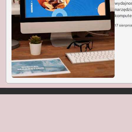
wydajnoś
narzędzi
komputer
17 sierpni