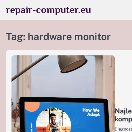
Skip
repair-computer.eu
to
content
Tag:
hardware monitor
Najle
komp
Diagnost